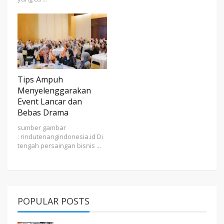
Tips Ampuh
Menyelenggarakan
Event Lancar dan
Bebas Drama
sumber gambar
: rindutenangindonesia.id Di
tengah persaingan bisnis ...
POPULAR POSTS