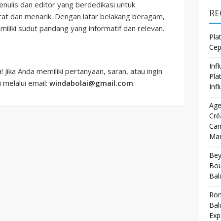
penulis dan editor yang berdedikasi untuk
RE
at dan menarik. Dengan latar belakang beragam,
iliki sudut pandang yang informatif dan relevan.
Pla
Cep
Inf
Jika Anda memiliki pertanyaan, saran, atau ingin
Pla
 melalui email:
windabolai@gmail.com
.
Inf
Age
Cré
Cam
Mar
Bey
Bou
Bali
Rom
Bal
Exp