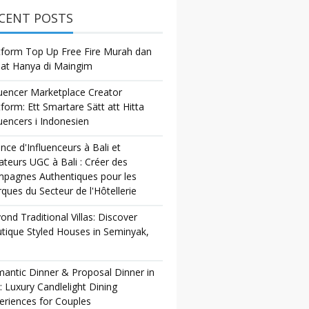
CENT POSTS
tform Top Up Free Fire Murah dan
at Hanya di Maingim
luencer Marketplace Creator
tform: Ett Smartare Sätt att Hitta
luencers i Indonesien
nce d'Influenceurs à Bali et
ateurs UGC à Bali : Créer des
pagnes Authentiques pour les
ques du Secteur de l'Hôtellerie
ond Traditional Villas: Discover
tique Styled Houses in Seminyak,
antic Dinner & Proposal Dinner in
i: Luxury Candlelight Dining
eriences for Couples