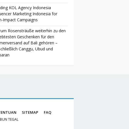
ding KOL Agency Indonesia
luencer Marketing Indonesia for
h-Impact Campaigns
um Rosensträuße weiterhin zu den
iebtesten Geschenken für den
menversand auf Bali gehören –
schließlich Canggu, Ubud und
baran
TENTUAN
SITEMAP
FAQ
IBUN TEGAL