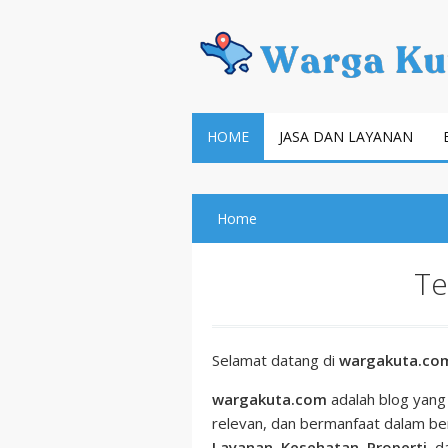
HOME
JASA DAN LAYANAN
Home
Te
Selamat datang di
wargakuta.co
wargakuta.com
adalah blog yang 
relevan, dan bermanfaat dalam be
Layanan
,
Kesehatan
,
Properti
, 