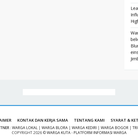
Lea
Inf
Hig
War
bel
Blu
ein
Jim
AIMER
KONTAK DAN KERJA SAMA
TENTANG KAMI
SYARAT & KE
RTNER
:
WARGA LOKAL
|
WARGA BLORA
|
WARGA KEDIRI
|
WARGA BOGOR
|
TR
COPYRIGHT
2026 ©
WARGA KUTA - PLATFORM INFORMASI WARGA