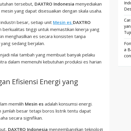
Ind
butuhan tersebut,
DAXTRO Indonesia
menyediakan
Des
as mesin yang dapat disesuaikan dengan skala usaha.
Car
industri besar, setiap unit
Mesin es
DAXTRO
yan
erkualitas tinggi untuk memastikan kinerja yang
Tuj
in menghasilkan es secara konsisten tanpa
 yang sedang berjalan.
For
a Ba
i menjadi nilai tambah yang membuat banyak pelaku
con
tra dalam memenuhi kebutuhan produksi es harian
an Efisiensi Energi yang
alam memilih
Mesin es
adalah konsumsi energi.
jumlah besar tetapi boros listrik tentu dapat
aha secara signifikan.
but,
DAXTRO Indonesia
mengembangkan teknologi