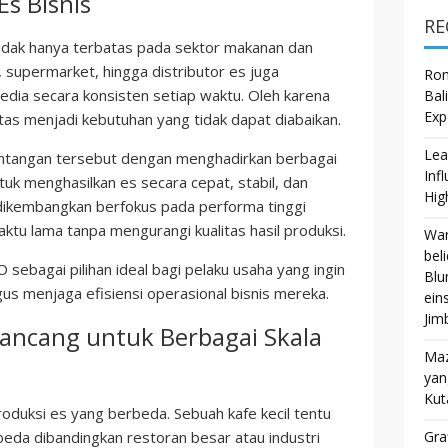
s Bisnis
RE
idak hanya terbatas pada sektor makanan dan
, supermarket, hingga distributor es juga
Rom
dia secara konsisten setiap waktu. Oleh karena
Bal
Exp
tas menjadi kebutuhan yang tidak dapat diabaikan.
Lea
tangan tersebut dengan menghadirkan berbagai
Inf
tuk menghasilkan es secara cepat, stabil, dan
Hig
dikembangkan berfokus pada performa tinggi
tu lama tanpa mengurangi kualitas hasil produksi.
War
bel
sebagai pilihan ideal bagi pelaku usaha yang ingin
Blu
gus menjaga efisiensi operasional bisnis mereka.
ein
Jim
ancang untuk Berbagai Skala
Maz
yan
Kut
roduksi es yang berbeda. Sebuah kafe kecil tentu
da dibandingkan restoran besar atau industri
Gra