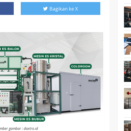
Bagikan ke X
mber gambar : daxtro.id