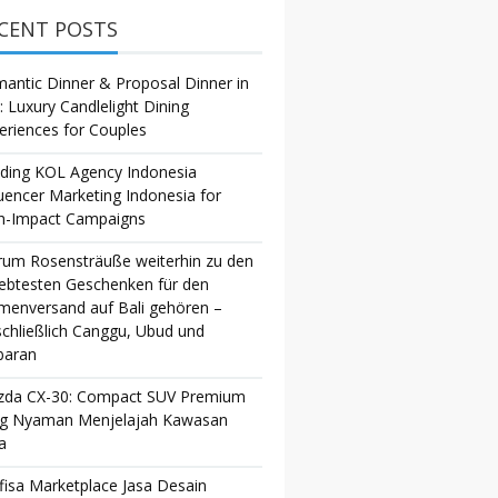
CENT POSTS
antic Dinner & Proposal Dinner in
i: Luxury Candlelight Dining
eriences for Couples
ding KOL Agency Indonesia
luencer Marketing Indonesia for
h-Impact Campaigns
um Rosensträuße weiterhin zu den
iebtesten Geschenken für den
menversand auf Bali gehören –
schließlich Canggu, Ubud und
baran
da CX-30: Compact SUV Premium
g Nyaman Menjelajah Kawasan
a
fisa Marketplace Jasa Desain