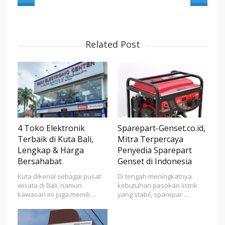
Related Post
4 Toko Elektronik
Sparepart-Genset.co.id,
Terbaik di Kuta Bali,
Mitra Terpercaya
Lengkap & Harga
Penyedia Sparepart
Bersahabat
Genset di Indonesia
Kuta dikenal sebagai pusat
Di tengah meningkatnya
wisata di Bali, namun
kebutuhan pasokan listrik
kawasan ini juga memili ...
yang stabil, sparepar ...