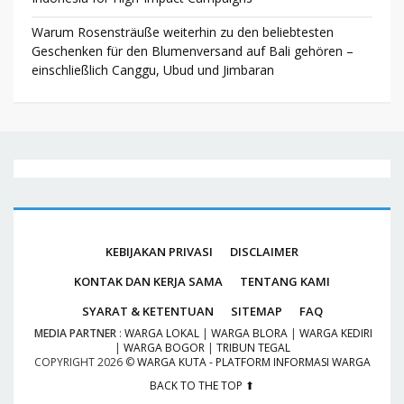
Warum Rosensträuße weiterhin zu den beliebtesten
Geschenken für den Blumenversand auf Bali gehören –
einschließlich Canggu, Ubud und Jimbaran
KEBIJAKAN PRIVASI
DISCLAIMER
KONTAK DAN KERJA SAMA
TENTANG KAMI
SYARAT & KETENTUAN
SITEMAP
FAQ
MEDIA PARTNER
:
WARGA LOKAL
|
WARGA BLORA
|
WARGA KEDIRI
|
WARGA BOGOR
|
TRIBUN TEGAL
COPYRIGHT
2026 ©
WARGA KUTA - PLATFORM INFORMASI WARGA
BACK TO THE TOP ⬆