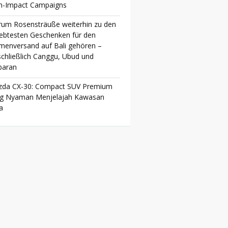
h-Impact Campaigns
um Rosensträuße weiterhin zu den
iebtesten Geschenken für den
menversand auf Bali gehören –
schließlich Canggu, Ubud und
baran
da CX-30: Compact SUV Premium
g Nyaman Menjelajah Kawasan
a