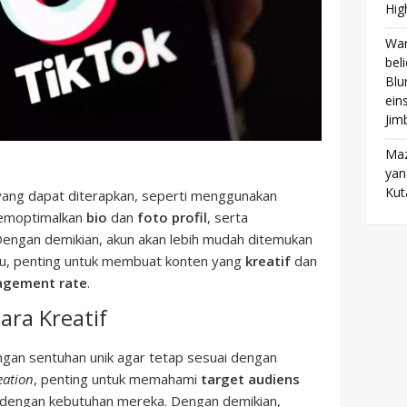
Hig
War
bel
Blu
ein
Jim
Maz
yan
Kut
f yang dapat diterapkan, seperti menggunakan
memoptimalkan
bio
dan
foto profil
, serta
Dengan demikian, akun akan lebih mudah ditemukan
 itu, penting untuk membuat konten yang
kreatif
dan
agement rate
.
ra Kreatif
ngan sentuhan unik agar tetap sesuai dengan
eation
, penting untuk memahami
target audiens
dengan kebutuhan mereka. Dengan demikian,