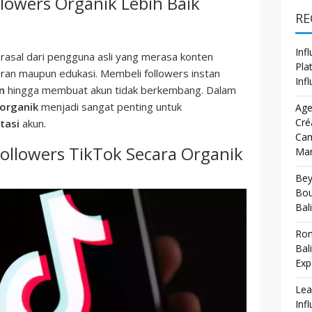
lowers Organik Lebih Baik
RE
Inf
rasal dari pengguna asli yang merasa konten
Pla
uran maupun edukasi. Membeli followers instan
Inf
n
hingga membuat akun tidak berkembang. Dalam
 organik
menjadi sangat penting untuk
Age
Cré
tasi
akun.
Cam
llowers TikTok Secara Organik
Mar
Bey
Bou
Bali
Rom
Bal
Exp
Lea
Inf