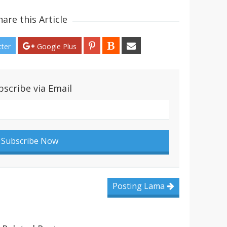
hare this Article
tter
Google Plus
bscribe via Email
Posting Lama