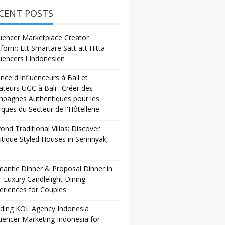
CENT POSTS
luencer Marketplace Creator
tform: Ett Smartare Sätt att Hitta
luencers i Indonesien
nce d'Influenceurs à Bali et
ateurs UGC à Bali : Créer des
pagnes Authentiques pour les
ques du Secteur de l'Hôtellerie
ond Traditional Villas: Discover
tique Styled Houses in Seminyak,
antic Dinner & Proposal Dinner in
i: Luxury Candlelight Dining
eriences for Couples
ding KOL Agency Indonesia
luencer Marketing Indonesia for