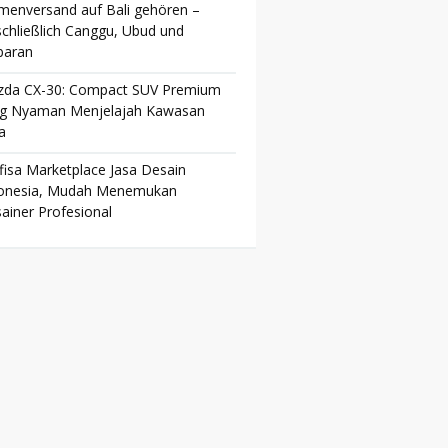
menversand auf Bali gehören –
schließlich Canggu, Ubud und
baran
da CX-30: Compact SUV Premium
g Nyaman Menjelajah Kawasan
a
fisa Marketplace Jasa Desain
onesia, Mudah Menemukan
ainer Profesional