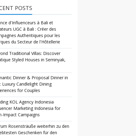
CENT POSTS
nce d'Influenceurs à Bali et
ateurs UGC à Bali : Créer des
pagnes Authentiques pour les
ques du Secteur de l'Hôtellerie
ond Traditional Villas: Discover
tique Styled Houses in Seminyak,
antic Dinner & Proposal Dinner in
i: Luxury Candlelight Dining
eriences for Couples
ding KOL Agency Indonesia
luencer Marketing Indonesia for
h-Impact Campaigns
um Rosensträuße weiterhin zu den
iebtesten Geschenken für den