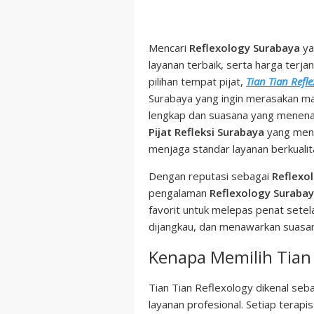
Mencari
Reflexology Surabaya
ya
layanan terbaik, serta harga terj
pilihan tempat pijat,
Tian Tian Refl
Surabaya yang ingin merasakan manf
lengkap dan suasana yang menenang
Pijat Refleksi Surabaya
yang meng
menjaga standar layanan berkualita
Dengan reputasi sebagai
Reflexo
pengalaman
Reflexology Suraba
favorit untuk melepas penat setela
dijangkau, dan menawarkan suasan
Kenapa Memilih Tian 
Tian Tian Reflexology dikenal se
layanan profesional. Setiap terapi