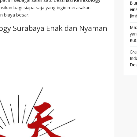
at ini sebagai salah satu destinasi
Reflexology
Blu
sikan bagi siapa saja yang ingin merasakan
ein
n biaya besar.
Jim
logy Surabaya Enak dan Nyaman
Maz
yan
Kut
Gra
Ind
Des