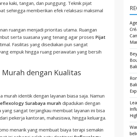
area kaki, tangan, dan punggung. Teknik pijat
RE
pat sehingga memberikan efek relaksasi maksimal
Age
Cré
anan ruangan menjadi prioritas utama. Ruangan
Cam
mbut serta suasana yang tenang agar proses
Pijat
Mar
timal. Fasilitas yang disediakan pun sangat
i yang empuk hingga ruang perawatan yang bersih
Bey
Bou
Bali
a Murah dengan Kualitas
Rom
Bal
Exp
 murah identik dengan layanan biasa saja. Namun
Lea
eflexology Surabaya murah
dipadukan dengan
Inf
 yang sangat terjangkau membuat layanan ini bisa
Hig
 dari pekerja kantoran, mahasiswa, hingga keluarga.
War
 promo menarik yang membuat biaya terapi semakin
bel