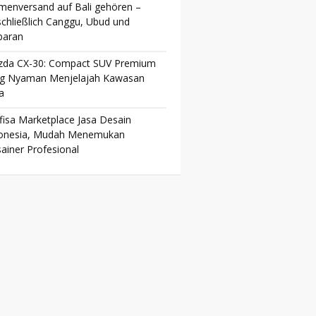
menversand auf Bali gehören –
schließlich Canggu, Ubud und
baran
da CX-30: Compact SUV Premium
g Nyaman Menjelajah Kawasan
a
fisa Marketplace Jasa Desain
onesia, Mudah Menemukan
ainer Profesional