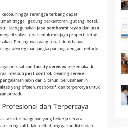
, kecoa, hingga serangga terbang dapat
umah tinggal, gedung perkantoran, gudang, hotel,
ustri. Menggunakan
jasa pembasmi rayap
dan
Jasa
menjadi solusi tepat untuk menjaga properti tetap
usakan. Penanganan yang tepat tidak hanya
i juga pencegahan jangka panjang dengan metode
ebagai perusahaan
facility services
terkemuka di
rasi meliputi
pest control
, cleaning service,
rpengalaman lebih dari 5 tahun, perusahaan ini
litas yang efisien, responsif, dan terpercaya untuk
an pribadi.
 Profesional dan Terpercaya
ak struktur bangunan yang bekerja secara
p sering kali tidak terlihat hingga kondisi sudah