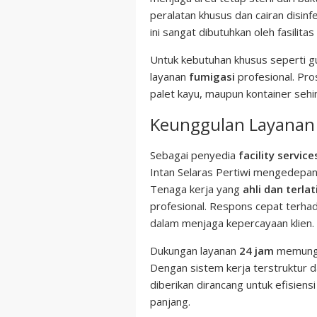
peralatan khusus dan cairan disin
ini sangat dibutuhkan oleh fasilita
Untuk kebutuhan khusus seperti 
layanan
fumigasi
profesional. Pr
palet kayu, maupun kontainer seh
Keunggulan Layanan P
Sebagai penyedia
facility servic
Intan Selaras Pertiwi mengedepan
Tenaga kerja yang
ahli dan terlat
profesional. Respons cepat terha
dalam menjaga kepercayaan klien.
Dukungan layanan
24 jam
memungki
Dengan sistem kerja terstruktur da
diberikan dirancang untuk efisiens
panjang.