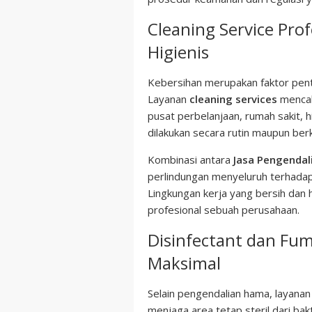
Cleaning Service Pro
Higienis
Kebersihan merupakan faktor pen
Layanan
cleaning services
mencak
pusat perbelanjaan, rumah sakit, 
dilakukan secara rutin maupun ber
Kombinasi antara
Jasa Pengenda
perlindungan menyeluruh terhadap
Lingkungan kerja yang bersih dan h
profesional sebuah perusahaan.
Disinfectant dan Fum
Maksimal
Selain pengendalian hama, layana
menjaga area tetap steril dari ba