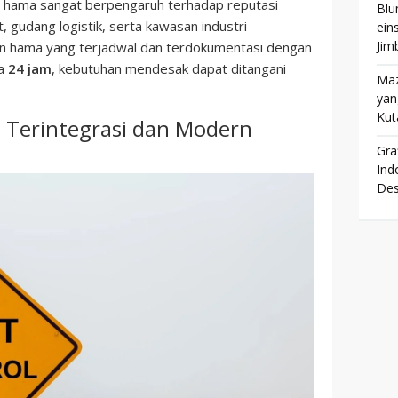
s hama sangat berpengaruh terhadap reputasi
Blu
t, gudang logistik, serta kawasan industri
ein
Jim
n hama yang terjadwal dan terdokumentasi dengan
ia
24 jam
, kebutuhan mendesak dapat ditangani
Maz
yan
Kut
l Terintegrasi dan Modern
Gra
Ind
Des