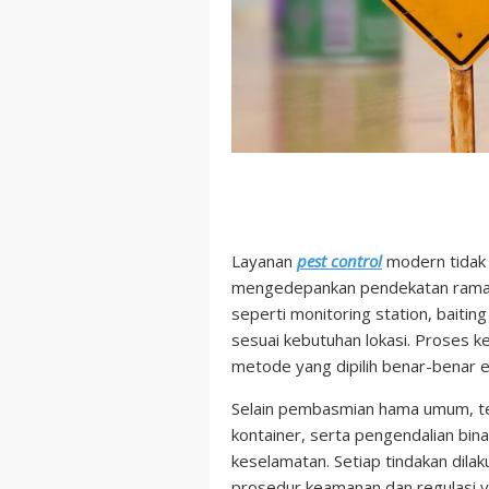
Layanan
pest control
modern tidak 
mengedepankan pendekatan ramah 
seperti monitoring station, baitin
sesuai kebutuhan lokasi. Proses k
metode yang dipilih benar-benar ef
Selain pembasmian hama umum, te
kontainer, serta pengendalian bi
keselamatan. Setiap tindakan dil
prosedur keamanan dan regulasi y