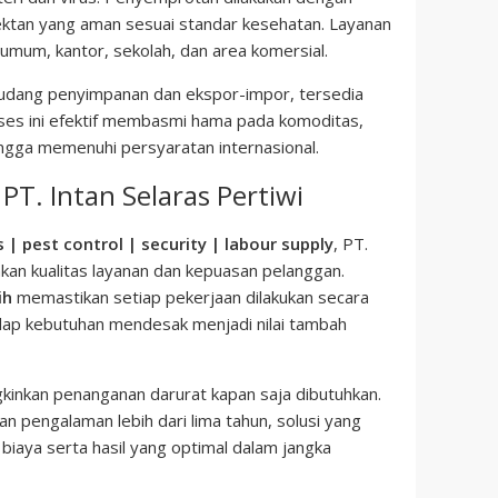
fektan yang aman sesuai standar kesehatan. Layanan
s umum, kantor, sekolah, dan area komersial.
gudang penyimpanan dan ekspor-impor, tersedia
oses ini efektif membasmi hama pada komoditas,
ingga memenuhi persyaratan internasional.
T. Intan Selaras Pertiwi
es | pest control | security | labour supply
, PT.
kan kualitas layanan dan kepuasan pelanggan.
ih
memastikan setiap pekerjaan dilakukan secara
dap kebutuhan mendesak menjadi nilai tambah
nkan penanganan darurat kapan saja dibutuhkan.
n pengalaman lebih dari lima tahun, solusi yang
i biaya serta hasil yang optimal dalam jangka