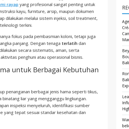
mi rayap
yang profesional sangat penting untuk
RE
struksi kayu, furniture, arsip, maupun dokumen
 dilakukan melalui sistem injeksi, soil treatment,
Age
eknologi terkini.
Cré
Cam
hanya fokus pada pembasmian koloni, tetapi juga
Mar
jangka panjang. Dengan tenaga
terlatih
dan
dilakukan secara sistematis, aman, serta
Bey
Bou
tivitas penghuni atau operasional bisnis.
Bali
ama untuk Berbagai Kebutuhan
Rom
Bal
Exp
p penanganan berbagai jenis hama seperti tikus,
Lea
ga binatang liar yang mengganggu lingkungan.
Inf
apan inspeksi menyeluruh, identifikasi sumber
Hig
e yang tepat sesuai standar kesehatan dan
War
bel