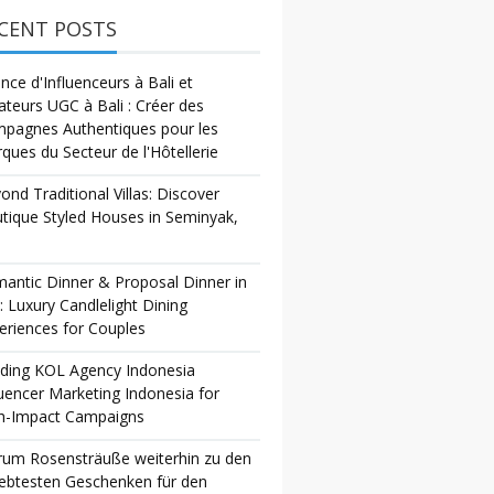
CENT POSTS
nce d'Influenceurs à Bali et
ateurs UGC à Bali : Créer des
pagnes Authentiques pour les
ques du Secteur de l'Hôtellerie
ond Traditional Villas: Discover
tique Styled Houses in Seminyak,
antic Dinner & Proposal Dinner in
i: Luxury Candlelight Dining
eriences for Couples
ding KOL Agency Indonesia
luencer Marketing Indonesia for
h-Impact Campaigns
um Rosensträuße weiterhin zu den
iebtesten Geschenken für den